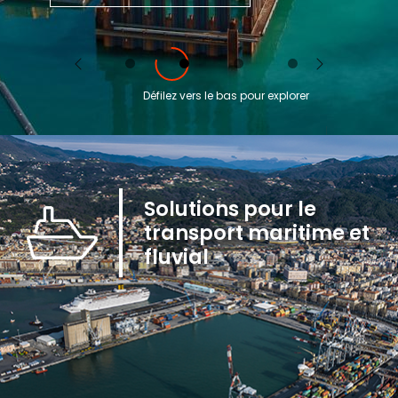
Previous
Next
Défilez vers le bas pour explorer
Solutions pour le
transport maritime et
fluvial