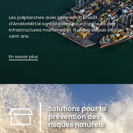
Les palplanches acier laminées à chaud
d’ArcelorMittal sont utilisées pour construire des
infrastructures maritimes et fluviales depuis plus de
cent ans.
En savoir plus
Solutions pour la
prévention des
risques naturels