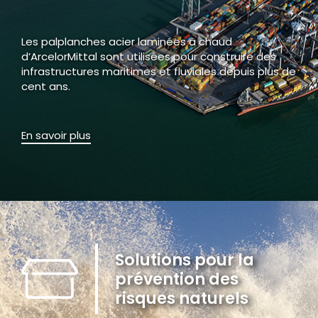
Les palplanches acier laminées à chaud
d’ArcelorMittal sont utilisées pour construire des
infrastructures maritimes et fluviales depuis plus de
cent ans.
En savoir plus
Solutions pour la
prévention des
risques naturels