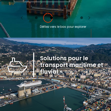
Previous
Next
Défilez vers le bas pour explorer
Solutions pour le
transport maritime et
fluvial