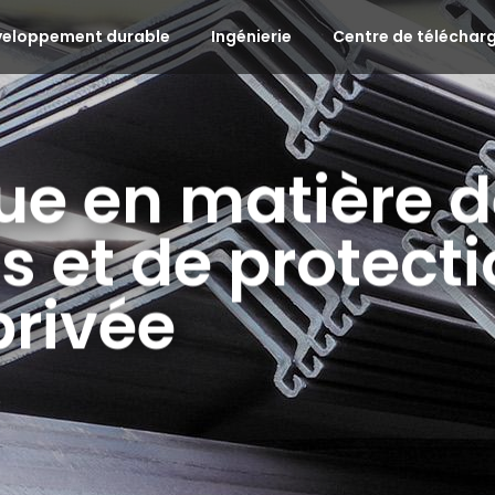
veloppement durable
Ingénierie
Centre de télécha
que en matière 
s et de protect
privée
D