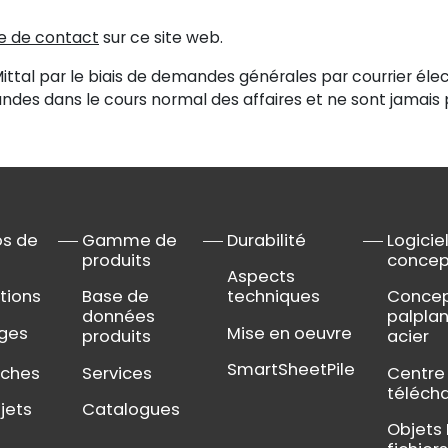
re de contact
sur ce site web.
ittal par le biais de demandes générales par courrier élec
ndes dans le cours normal des affaires et ne sont jamais 
os de
Gamme de
Durabilité
Logicie
produits
concep
Aspects
tions
Base de
techniques
Concep
données
palpla
ges
Mise en oeuvre
produits
acier
SmartSheetPile
nches
Services
Centre
téléch
jets
Catalogues
Objets 