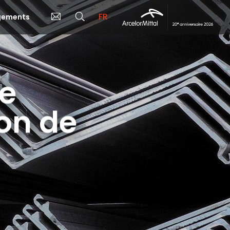
FR
rgements
de
ion de