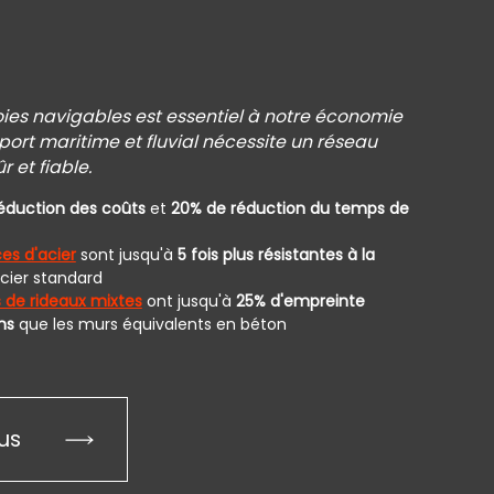
A
L
c
oies navigables est essentiel à notre économie
l
port maritime et fluvial nécessite un réseau
r et fiable.
réduction des coûts
et
20% de réduction du temps de
s d'acier
sont jusqu'à
5 fois plus résistantes à la
cier standard
de rideaux mixtes
ont jusqu'à
25% d'empreinte
ns
que les murs équivalents en béton
us