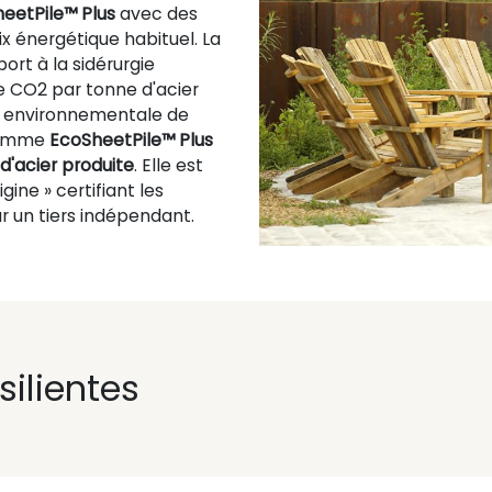
eetPile™ Plus
avec des
x énergétique habituel. La
ort à la sidérurgie
e CO2 par tonne d'acier
on environnementale de
 gamme
EcoSheetPile™ Plus
d'acier produite
. Elle est
ne » certifiant les
ar un tiers indépendant.
silientes