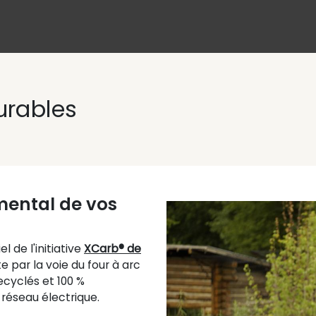
urables
mental de vos
l de l'initiative
XCarb® de
te par la voie du four à arc
recyclés et 100 %
réseau électrique.