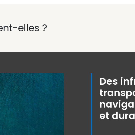
ent-elles ?
Des inf
transpo
naviga
et dur