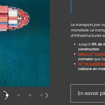
Le transport par v
mondiale. Le trans
d'infrastructures sû
Jusqu'à
13% de 
construction
®
AMLoCor
nuance
corrosion
que l'a
®
HZ
-M systèmes 
carbone en moi
En savoir pl