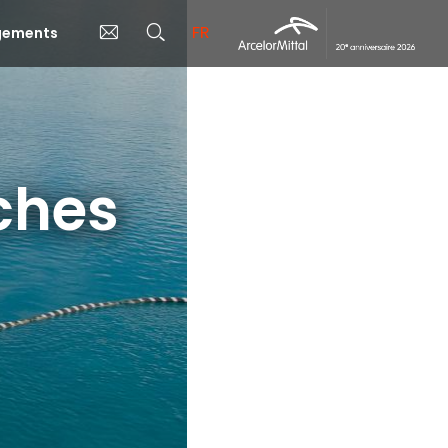
FR
rgements
ches