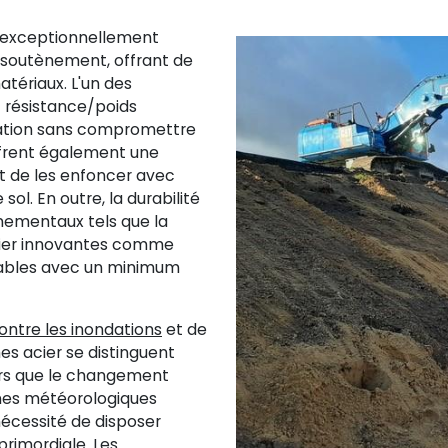
n exceptionnellement
e soutènement, offrant de
tériaux. L'un des
t résistance/poids
tallation sans compromettre
offrent également une
t de les enfoncer avec
sol. En outre, la durabilité
nnementaux tels que la
acier innovantes comme
rables avec un minimum
ontre les inondations
et de
hes acier se distinguent
ors que le changement
nes météorologiques
nécessité de disposer
primordiale. Les