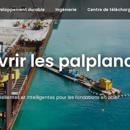
veloppement durable
Ingénierie
Centre de télécha
rir les palplan
ésilientes et intelligentes pour les fondations en acier