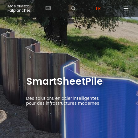
Skip to main content
Panneau de gestion des cookies
ArcelorMittal
FR
Palplanches
SmartSheetPile
Des solutions en acier intelligentes
pour des infrastructures modernes