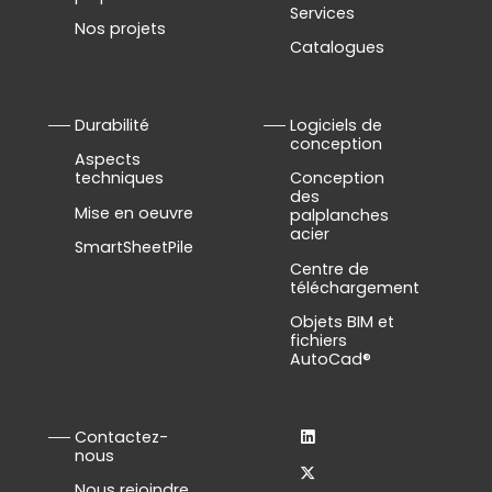
Services
Nos projets
Catalogues
Durabilité
Logiciels de
conception
Aspects
techniques
Conception
des
Mise en oeuvre
palplanches
acier
SmartSheetPile
Centre de
téléchargement
Objets BIM et
fichiers
AutoCad®
Contactez-
nous
Nous rejoindre