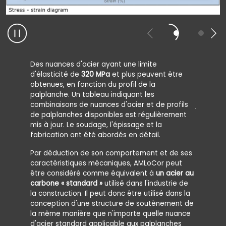
Des nuances d'acier ayant une limite
Les deux
d'élasticité de
320 MPa
et plus peuvent être
typique d
obtenues, en fonction du profil de la
R
, suiv
eH
palplanche. Un tableau indiquant les
plastiqu
combinaisons de nuances d'acier et de profils
jusqu'à a
de palplanches disponibles est régulièrement
Le rappo
mis à jour. Le soudage, l'épissage et la
à
un sta
fabrication ont été abordés en détail.
dépasse 
Par déduction de son comportement et de ses
norme E
caractéristiques mécaniques, AMLoCor peut
Les nuan
être considéré comme équivalent à
un acier au
caractér
carbone « standard »
utilisé dans l'industrie de
conceptio
la construction. Il peut donc être utilisé dans la
approuvé
conception d'une structure de soutènement de
les racc
la même manière que n'importe quelle nuance
alleman
d'acier standard applicable aux palplanches