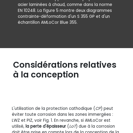
acier laminées à chaud, comme dans la norme
EN 10248. La figure 5 montre deux diagrammes
contrainte-déformation d'un S 355 GP et d'un
échantillon AMLoCor Blue 355.
Considérations relatives
à la conception
L'utilisation de la protection cathodique (
CP
) peut
éviter toute corrosion dans les zones immergées :
LWZ et PIZ, voir Fig. 1. En revanche, si AMLoCor est
utilisé,
la perte d'épaisseur
(
LoT
) due à la corrosion
doit être prise en compte lors de la conception de la