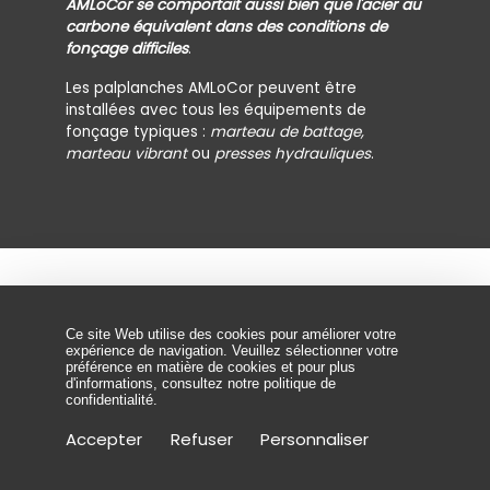
AMLoCor se comportait aussi bien que l'acier au
carbone équivalent dans des conditions de
fonçage difficiles
.
Les palplanches AMLoCor peuvent être
installées avec tous les équipements de
fonçage typiques :
marteau de battage,
marteau vibrant
ou
presses hydrauliques
.
Services
Ce site Web utilise des cookies pour améliorer votre
expérience de navigation. Veuillez sélectionner votre
préférence en matière de cookies et pour plus
d'informations, consultez
notre politique de
confidentialité
.
L'expertise des ingénieurs de notre département
Accepter
Refuser
Personnaliser
technique nous a permis de devenir une référence
pour de nombreux
ingénieurs d'études, maîtres