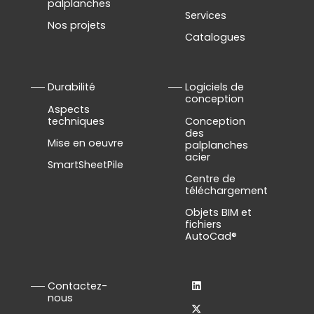
palplanches
Services
Nos projets
Catalogues
Durabilité
Logiciels de
conception
Aspects
techniques
Conception
des
Mise en oeuvre
palplanches
acier
SmartSheetPile
Centre de
téléchargement
Objets BIM et
fichiers
AutoCad®
Contactez-
nous