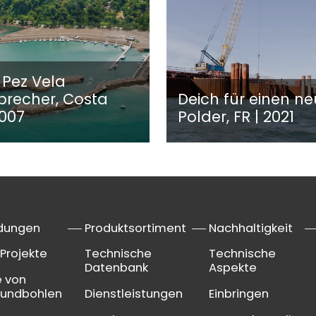
 Pez Vela
brecher, Costa
Deich für einen n
2007
Polder, FR | 2021
dungen
Produktsortiment
Nachhaltigkeit
Projekte
Technische
Technische
Datenbank
Aspekte
e von
pundbohlen
Dienstleistungen
Einbringen