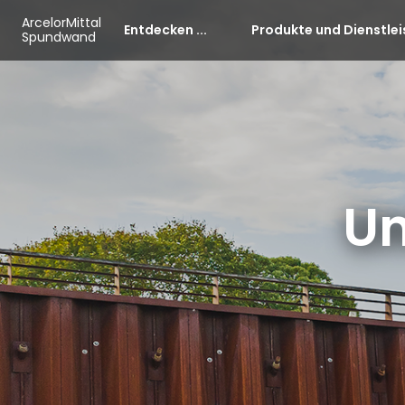
Skip to main content
Cookie-Einstellungen
ArcelorMittal
Entdecken ...
Produkte und Dienstle
Spundwand
Un