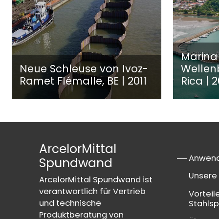
Marina
Neue Schleuse von Ivoz-
Wellen
Ramet Flémalle, BE | 2011
Rica | 
ArcelorMittal
Anwen
Spundwand
Unsere 
ArcelorMittal Spundwand ist
verantwortlich für Vertrieb
Vorteil
und technische
Stahls
Produktberatung von