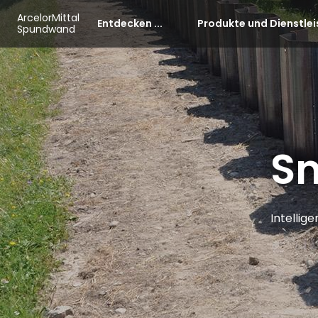
Skip to main content
Cookie-Einstellungen
ArcelorMittal
Entdecken ...
Produkte und Dienstle
Spundwand
Sm
Intellig