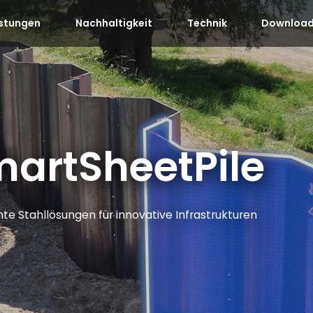
istungen
Nachhaltigkeit
Technik
Download
artSheetPile
ente Stahllösungen für innovative Infrastrukturen