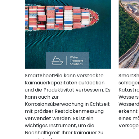
SmartSheetPile kann versteckte
SmartSh
Kaimauerkapazitäten aufdecken
schlagen
und die Produktivität verbessern. Es
Katastr
kann auch zur
Wassers
Korrosionsüberwachung in Echtzeit
Wasserdr
mit präziser Restdickenmessung
erkennt 
verwendet werden. Es ist ein
eines m
wichtiges Instrument, um die
Versage
Nachhaltigkeit Ihrer Kaimauer zu