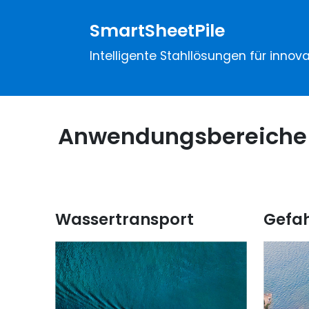
SmartSheetPile
Intelligente Stahllösungen für innova
Anwendungsbereiche
Wassertransport
Gefa