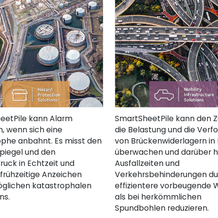
eetPile kann Alarm
SmartSheetPile kann den Z
, wenn sich eine
die Belastung und die Ver
ophe anbahnt. Es misst den
von Brückenwiderlagern in 
piegel und den
überwachen und darüber h
uck in Echtzeit und
Ausfallzeiten und
frühzeitige Anzeichen
Verkehrsbehinderungen du
öglichen katastrophalen
effizientere vorbeugende 
ns.
als bei herkömmlichen
Spundbohlen reduzieren.