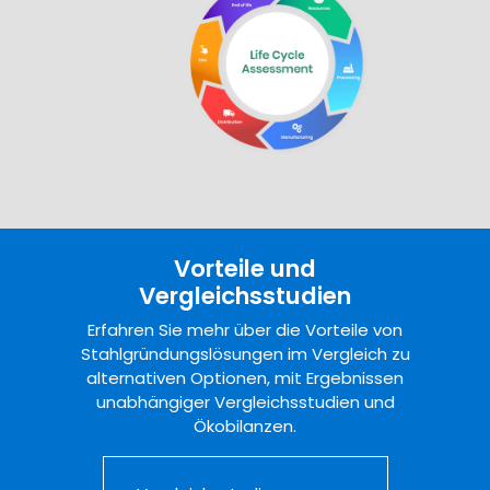
Vorteile und
Vergleichsstudien
Erfahren Sie mehr über die Vorteile von
Stahlgründungslösungen im Vergleich zu
alternativen Optionen, mit Ergebnissen
unabhängiger Vergleichsstudien und
Ökobilanzen.