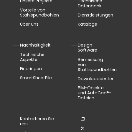
Unsere Projekte
Technische
Datenbank
Vorteile von
Stahlspundbohlen
Dienstleistungen
Über uns
Kataloge
Nachhaltigkeit
Design-
Software
Technische
Aspekte
Bemessung
von
Einbringen
Stahlspundbohlen
SmartSheetPile
Downloadcenter
BIM-Objekte
und AutoCad®-
Dateien
Kontaktieren Sie
uns