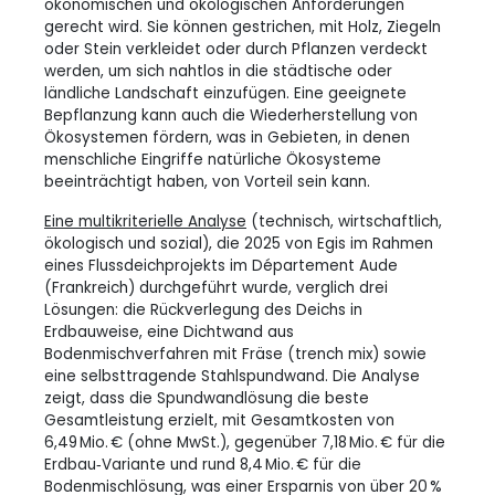
ökonomischen und ökologischen Anforderungen
gerecht wird. Sie können gestrichen, mit Holz, Ziegeln
oder Stein verkleidet oder durch Pflanzen verdeckt
werden, um sich nahtlos in die städtische oder
ländliche Landschaft einzufügen. Eine geeignete
Bepflanzung kann auch die Wiederherstellung von
Ökosystemen fördern, was in Gebieten, in denen
menschliche Eingriffe natürliche Ökosysteme
beeinträchtigt haben, von Vorteil sein kann.
Eine multikriterielle Analyse
(technisch, wirtschaftlich,
ökologisch und sozial), die 2025 von Egis im Rahmen
eines Flussdeichprojekts im Département Aude
(Frankreich) durchgeführt wurde, verglich drei
Lösungen: die Rückverlegung des Deichs in
Erdbauweise, eine Dichtwand aus
Bodenmischverfahren mit Fräse (trench mix) sowie
eine selbsttragende Stahlspundwand. Die Analyse
zeigt, dass die Spundwandlösung die beste
Gesamtleistung erzielt, mit Gesamtkosten von
6,49 Mio. € (ohne MwSt.), gegenüber 7,18 Mio. € für die
Erdbau‑Variante und rund 8,4 Mio. € für die
Bodenmischlösung, was einer Ersparnis von über 20 %