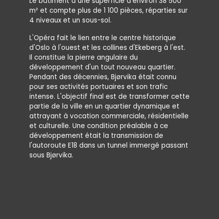
Le bâtiment a une superficie d'environ 38 500
Le compl
m² et compte plus de 1 100 pièces, réparties sur
100 m et
4 niveaux et un sous-sol.
parking 
société 
L'Opéra fait le lien entre le centre historique
000 voit
d'Oslo à l'ouest et les collines d'Ekeberg à l'est.
Il constitue la pierre angulaire du
Au total,
développement d'un tout nouveau quartier.
32 avec 
Pendant des décennies, Bjørvika était connu
PU 12
, ai
pour ses activités portuaires et son trafic
en béton
intense. L'objectif final est de transformer cette
sable et 
partie de la ville en un quartier dynamique et
attrayant à vocation commerciale, résidentielle
et culturelle. Une condition préalable à ce
développement était la transmission de
l'autoroute E18 dans un tunnel immergé passant
sous Bjørvika.