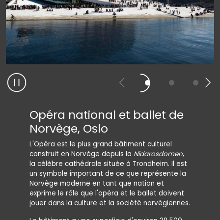
Opéra national et ballet de
Dokk 
Norvège, Oslo
Per Aars
la constr
L'Opéra est le plus grand bâtiment culturel
d'Aarhus
construit en Norvège depuis la
Nidarosdomen
,
construi
la célèbre cathédrale située à Trondheim. Il est
comprena
un symbole important de ce que représente la
palplanc
Norvège moderne en tant que nation et
démoliti
exprime le rôle que l'opéra et le ballet doivent
l'abaiss
jouer dans la culture et la société norvégiennes.
phréatiq