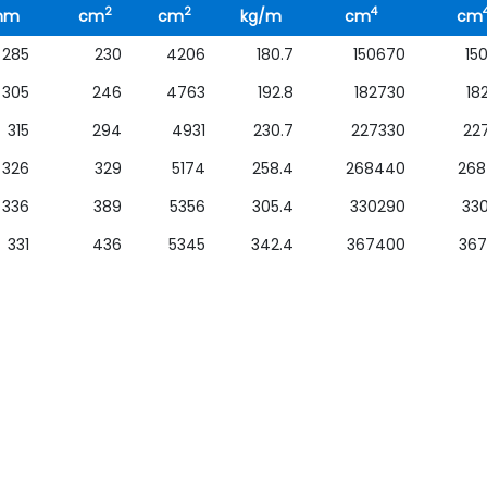
2
2
4
mm
cm
cm
kg/m
cm
cm
285
230
4206
180.7
150670
15
305
246
4763
192.8
182730
18
315
294
4931
230.7
227330
22
326
329
5174
258.4
268440
268
336
389
5356
305.4
330290
33
331
436
5345
342.4
367400
36