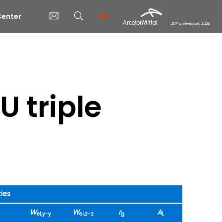
EN
enter
 triple
ies
W
W
r
A
el,y-y
el,z-z
g
L