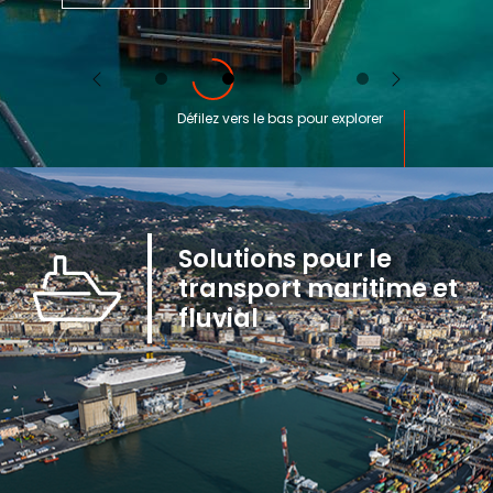
Previous
Next
Défilez vers le bas pour explorer
Solutions pour le
transport maritime et
fluvial