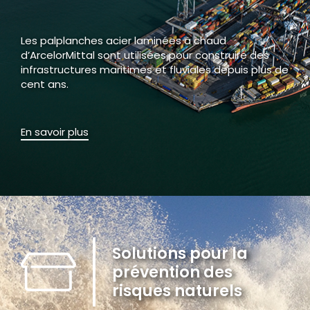
Les palplanches acier laminées à chaud
d’ArcelorMittal sont utilisées pour construire des
infrastructures maritimes et fluviales depuis plus de
cent ans.
En savoir plus
Solutions pour la
prévention des
risques naturels