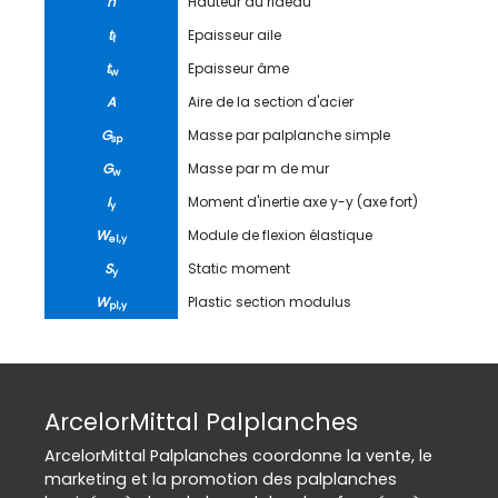
h
Hauteur du rideau
t
Epaisseur aile
f
t
Epaisseur âme
w
A
Aire de la section d'acier
G
Masse par palplanche simple
sp
G
Masse par m de mur
w
I
Moment d'inertie axe y-y (axe fort)
y
W
Module de flexion élastique
el,y
S
Static moment
y
W
Plastic section modulus
pl,y
ArcelorMittal Palplanches
ArcelorMittal Palplanches coordonne la vente, le
marketing et la promotion des palplanches