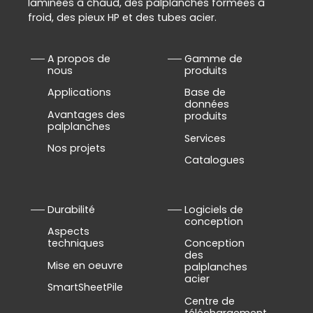
laminées à chaud, des palplanches formées à
froid, des pieux HP et des tubes acier.
A propos de
Gamme de
nous
produits
Applications
Base de
données
Avantages des
produits
palplanches
Services
Nos projets
Catalogues
Durabilité
Logiciels de
conception
Aspects
techniques
Conception
des
Mise en oeuvre
palplanches
acier
SmartSheetPile
Centre de
téléchargement