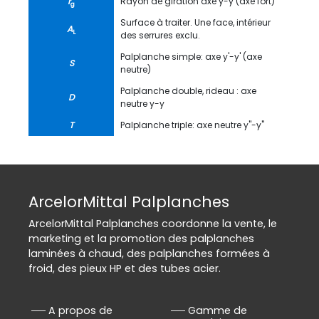
r
Rayon de giration axe y-y (axe fort)
g
Surface à traiter. Une face, intérieur
A
L
des serrures exclu.
Palplanche simple: axe y'-y' (axe
S
neutre)
Palplanche double, rideau : axe
D
neutre y-y
T
Palplanche triple: axe neutre y''-y''
ArcelorMittal Palplanches
ArcelorMittal Palplanches coordonne la vente, le
marketing et la promotion des palplanches
laminées à chaud, des palplanches formées à
froid, des pieux HP et des tubes acier.
A propos de
Gamme de