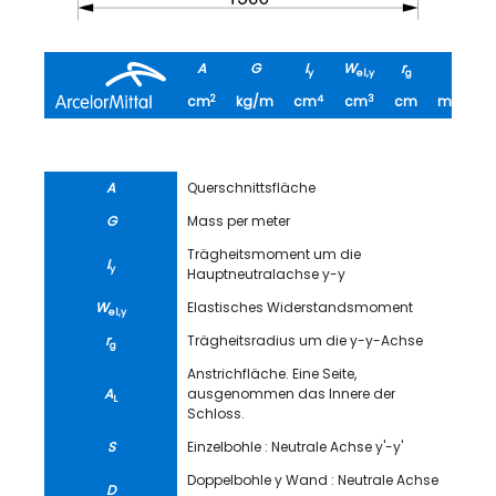
A
G
I
W
r
A
y
el,y
g
L
2
4
3
2
cm
kg/m
cm
cm
cm
m
/m
A
Querschnittsfläche
G
Mass per meter
Trägheitsmoment um die
I
y
Hauptneutralachse y-y
W
Elastisches Widerstandsmoment
el,y
r
Trägheitsradius um die y-y-Achse
g
Anstrichfläche. Eine Seite,
A
ausgenommen das Innere der
L
Schloss.
S
Einzelbohle : Neutrale Achse y'-y'
Doppelbohle y Wand : Neutrale Achse
D