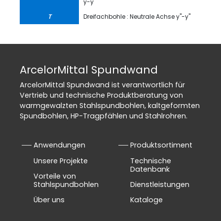
y-y
T
Dreifachbohle : Neutrale Achse y''-y''
ArcelorMittal Spundwand
ArcelorMittal Spundwand ist verantwortlich für
Vertrieb und technische Produktberatung von
warmgewalzten Stahlspundbohlen, kaltgeformten
Spundbohlen, HP-Tragpfählen und Stahlrohren.
Anwendungen
Produktsortiment
Unsere Projekte
Technische
Datenbank
Vorteile von
Stahlspundbohlen
Dienstleistungen
Über uns
Kataloge