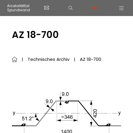
Cookie-Einstellungen
ArcelorMittal
DE
Spundwand
Skip to main content
AZ 18-700
Technisches Archiv
AZ 18-700