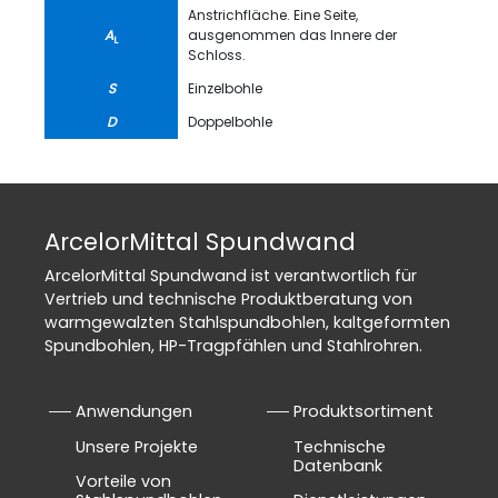
Anstrichfläche. Eine Seite,
A
ausgenommen das Innere der
L
Schloss.
S
Einzelbohle
D
Doppelbohle
ArcelorMittal Spundwand
ArcelorMittal Spundwand ist verantwortlich für
Vertrieb und technische Produktberatung von
warmgewalzten Stahlspundbohlen, kaltgeformten
Spundbohlen, HP-Tragpfählen und Stahlrohren.
Anwendungen
Produktsortiment
Unsere Projekte
Technische
Datenbank
Vorteile von