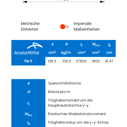
Metrische
Imperiale
Einheiten
Maßeinheiten
A
G
I
W
r
A
y
el,y
g
L
2
4
3
2
cm
kg/m
cm
cm
cm
m
/
Per S
139.2
109.3
37800
1800
16.47
1.
A
Querschnittsfläche
G
Masse pro m
Trägheitsmoment um die
I
y
Hauptneutralachse y-y
W
Elastisches Widerstandsmoment
el,y
r
Trägheitsradius um die y-y-Achse
g