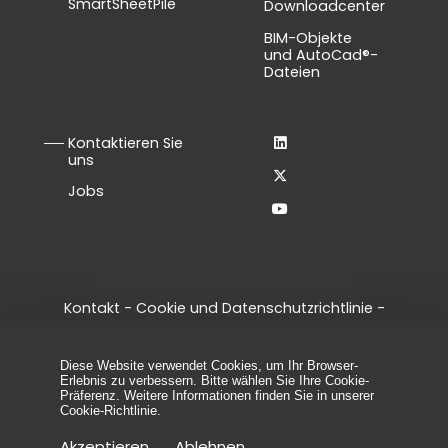
SmartSheetPile
Downloadcenter
BIM-Objekte
und AutoCad®-
Dateien
Kontaktieren Sie
uns
Jobs
Kontakt
-
Cookie und Datenschutzrichtlinie
-
Allgemeine Geschäftsbedingungen
-
Legal notice
-
Cookie-Einstellungen verwalten
Diese Website verwendet Cookies, um Ihr Browser-
© 2026 - Alle Rechte vorbehalten, ArcelorMittal
Erlebnis zu verbessern. Bitte wählen Sie Ihre Cookie-
Spundwand
Präferenz. Weitere Informationen finden Sie in unserer
Cookie-Richtlinie
.
Akzeptieren
Ablehnen