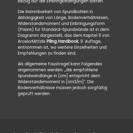
Bezug auf die Einbringbedingungen bieten.
Vibratio
Spannkra
Die Rammbarkeit von Spundbohlen in
Zentrifu
Abhängigkeit von Länge, Bodenverhältnissen,
betragen
Widerstandsmoment und Einbringungsform
groß gen
(Paare) für Standard-Spundwände ist in dem
um eine 
Diagramm dargestellt, das dem Kapitel 11 von
verhinde
ArcelorMittals
Piling Handbook
, 9. Auflage,
entnommen ist, wo weitere Einzelheiten und
Die Einb
Empfehlungen zu finden sind.
einzigen
mittleren
Als allgemeine Faustregel kann Folgendes
angenommen werden: „die empfohlene
Spundwandlänge in [cm] entspricht dem
Widerstandsmoment in [cm3/m]”. Die
Bodenverhältnisse müssen jedoch sorgfältig
geprüft werden.