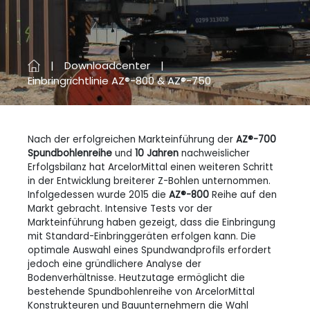
Vorherige
Next
Downloadcenter
Einbringrichtlinie AZ®-800 & AZ®-750
Nach der erfolgreichen Markteinführung der
AZ®-700
Spundbohlenreihe
und
10 Jahren
nachweislicher
Erfolgsbilanz hat ArcelorMittal einen weiteren Schritt
in der Entwicklung breiterer Z-Bohlen unternommen.
Infolgedessen wurde 2015 die
AZ®-800
Reihe auf den
Markt gebracht. Intensive Tests vor der
Markteinführung haben gezeigt, dass die Einbringung
mit Standard-Einbringgeräten erfolgen kann. Die
optimale Auswahl eines Spundwandprofils erfordert
jedoch eine gründlichere Analyse der
Bodenverhältnisse. Heutzutage ermöglicht die
bestehende Spundbohlenreihe von ArcelorMittal
Konstrukteuren und Bauunternehmern die Wahl