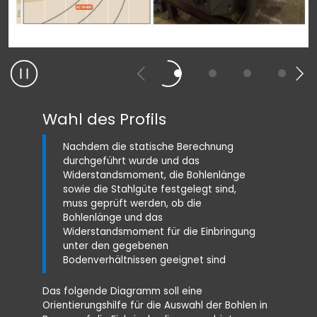
Wahl des Profils
Einbr
Vibr
Nachdem die statische Berechnung
Die Einb
durchgeführt wurde und das
ist mit 
Widerstandsmoment, die Bohlenlänge
möglich:
sowie die Stahlgüte festgelegt sind,
muss geprüft werden, ob die
Vibr
Bohlenlänge und das
Sch
Widerstandsmoment für die Einbringung
Pres
unter den gegebenen
Bodenverhältnissen geeignet sind
Einbr
Vibr
Das folgende Diagramm soll eine
Orientierungshilfe für die Auswahl der Bohlen in
Die Verb